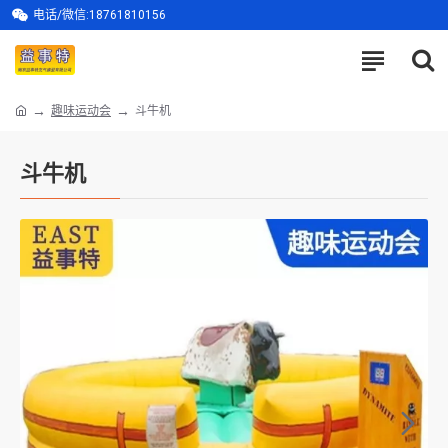
电话/微信:18761810156
趣味运动会
斗牛机
斗牛机