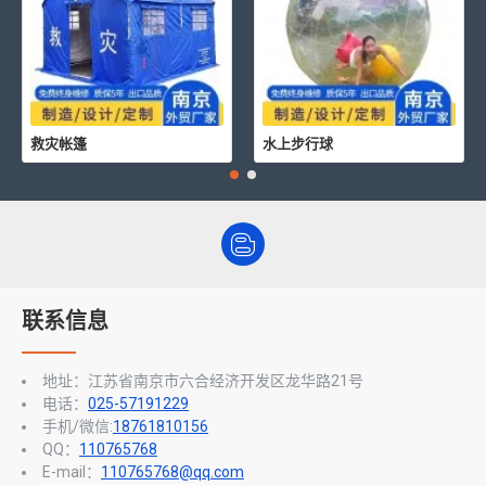
救灾帐篷
水上步行球
联系信息
地址：江苏省南京市六合经济开发区龙华路21号
电话：
025-57191229
手机/微信:
18761810156
QQ：
110765768
E-mail：
110765768@qq.com