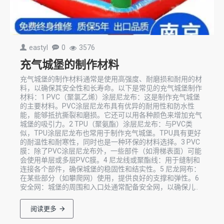
eastyl
0
3576
充气城堡的制作材料
充气城堡的制作材料通常是使用高强度、耐磨损和耐用的材
料，以确保其安全性和长寿命。以下是常见的充气城堡制作
材料：1 PVC（聚氯乙烯）涂层尼龙布：这是制作充气城堡
的主要材料。PVC涂层尼龙布具有优异的耐用性和防水性
能，能够抵抗撕裂和磨损。它还可以用各种颜色来增加充气
城堡的吸引力。2 TPU（聚氨酯）涂层尼龙布：与PVC类
似，TPU涂层尼龙布也常用于制作充气城堡。TPU具有更好
的耐温性和耐寒性，同时也是一种环保的材料选择。3 PVC
膜：除了PVC涂层尼龙布外，一些部件（如滑梯表面）可能
会使用单层或多层PVC膜。4 尼龙线或聚酯线：用于缝制和
连接各个部件，确保城堡的稳固性和结实性。5 尼龙网布：
在某些部分（如攀爬网）使用，提供良好的支撑和弹性。6
安全网：城堡的周围和入口处通常配备安全网，以确保儿..
阅读更多