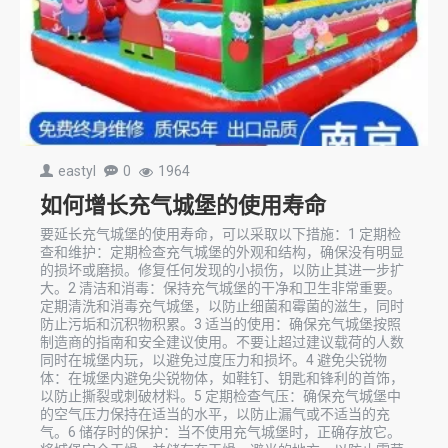
eastyl
0
1964
如何增长充气城堡的使用寿命
要延长充气城堡的使用寿命，可以采取以下措施：1 定期检
查和维护：定期检查充气城堡的外观和结构，确保没有明显
的损坏或磨损。修复任何发现的小损伤，以防止其进一步扩
大。2 清洁和消毒：保持充气城堡的干净和卫生非常重要。
定期清洗和消毒充气城堡，以防止细菌和霉菌的滋生，同时
防止污垢和沉积物积累。3 适当的使用：确保充气城堡按照
制造商的指南和安全建议使用。不要让超过建议载荷的人数
同时在城堡内玩，以避免过度压力和损坏。4 避免尖锐物
体：在城堡内避免尖锐物体，如鞋钉、钥匙和锋利的首饰，
以防止撕裂或刺破材料。5 定期检查气压：确保充气城堡中
的空气压力保持在适当的水平，以防止漏气或不适当的充
气。6 储存时的保护：当不使用充气城堡时，正确存放它。