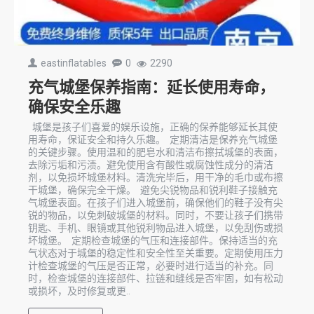
eastinflatables
0
2290
充气城堡保养指南：延长使用寿命，
确保安全乐趣
城堡是孩子们喜爱的娱乐设施，正确的保养能够延长其使
用寿命，保证安全和持久乐趣。 定期清洁是保养充气城堡
的关键步骤。使用温和的肥皂水和清洁布擦拭城堡的表面，
去除污垢和污渍。避免使用含有酸性或腐蚀性成分的清洁
剂，以免损坏城堡材料。清洗完毕后，用干净的毛巾或布擦
干城堡，确保完全干燥。 避免尖锐物品和锐利鞋子接触充
气城堡表面。在孩子们进入城堡前，确保他们的鞋子没有尖
锐的物品，以免刺破城堡的材料。同时，不要让孩子们携带
钥匙、手机、眼镜或其他锐利物品进入城堡，以免刮伤或损
坏城堡。 定期检查城堡的气压和连接部件。保持适当的充
气状态对于城堡的稳定性和安全性至关重要。定期使用压力
计检查城堡的气压是否正常，必要时进行适当的补充。同
时，检查城堡的连接部件、拉链和缝线是否牢固，如有松动
或损坏，及时修复或更..