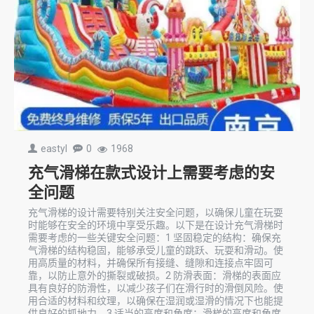
eastyl
0
1968
充气滑梯在款式设计上需要考虑的安
全问题
充气滑梯的设计需要特别关注安全问题，以确保儿童在玩耍
时能够在安全的环境中享受乐趣。以下是在设计充气滑梯时
需要考虑的一些关键安全问题：1 坚固稳定的结构：确保充
气滑梯的结构稳固，能够承受儿童的跳跃、玩耍和滑动。使
用高质量的材料，并确保所有接缝、缝隙和连接点牢固可
靠，以防止意外的撕裂或破损。2 防滑表面：滑梯的表面应
具有良好的防滑性，以减少孩子们在滑行时的滑倒风险。使
用合适的材料和纹理，以确保在湿润或湿滑的情况下也能提
供良好的抓地力。3 适当的高度和角度：滑梯的高度和角度