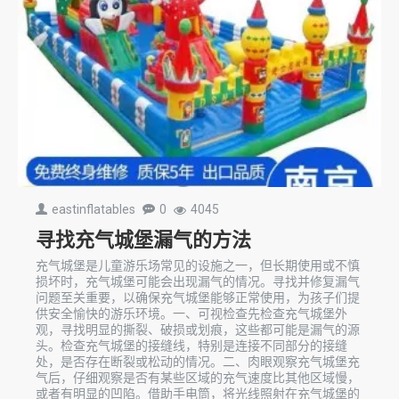
eastinflatables
0
4045
寻找充气城堡漏气的方法
充气城堡是儿童游乐场常见的设施之一，但长期使用或不慎
损坏时，充气城堡可能会出现漏气的情况。寻找并修复漏气
问题至关重要，以确保充气城堡能够正常使用，为孩子们提
供安全愉快的游乐环境。一、可视检查先检查充气城堡外
观，寻找明显的撕裂、破损或划痕，这些都可能是漏气的源
头。检查充气城堡的接缝线，特别是连接不同部分的接缝
处，是否存在断裂或松动的情况。二、肉眼观察充气城堡充
气后，仔细观察是否有某些区域的充气速度比其他区域慢，
或者有明显的凹陷。借助手电筒，将光线照射在充气城堡的