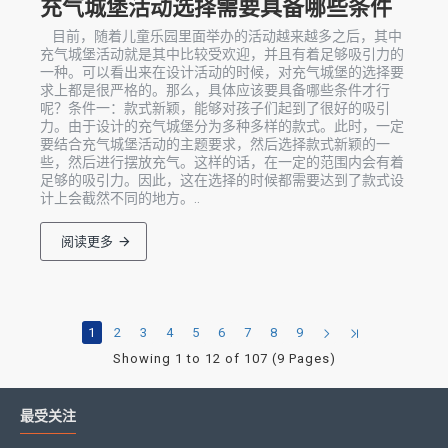
充气城堡活动选择需要具备哪些条件
目前，随着儿童乐园里面举办的活动越来越多之后，其中
充气城堡活动就是其中比较受欢迎，并且有着足够吸引力的
一种。可以看出来在设计活动的时候，对充气城堡的选择要
求上都是很严格的。那么，具体应该要具备哪些条件才行
呢？条件一：款式新颖，能够对孩子们起到了很好的吸引
力。由于设计的充气城堡分为多种多样的款式。此时，一定
要结合充气城堡活动的主题要求，然后选择款式新颖的一
些，然后进行摆放充气。这样的话，在一定的范围内会有着
足够的吸引力。因此，这在选择的时候都需要达到了款式设
计上会截然不同的地方。..
阅读更多
1
2
3
4
5
6
7
8
9
Showing 1 to 12 of 107 (9 Pages)
最受关注