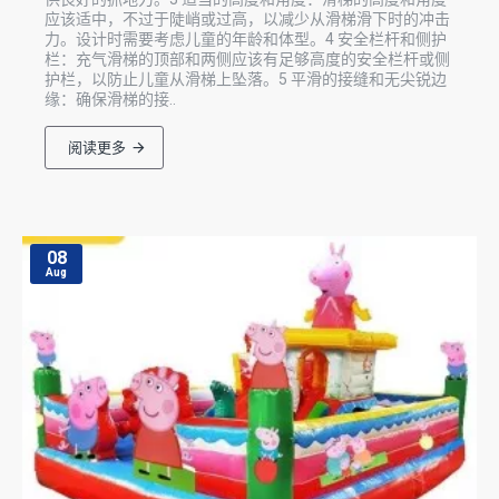
应该适中，不过于陡峭或过高，以减少从滑梯滑下时的冲击
力。设计时需要考虑儿童的年龄和体型。4 安全栏杆和侧护
栏：充气滑梯的顶部和两侧应该有足够高度的安全栏杆或侧
护栏，以防止儿童从滑梯上坠落。5 平滑的接缝和无尖锐边
缘：确保滑梯的接..
阅读更多
08
Aug