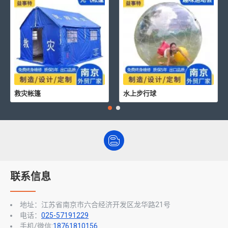
救灾帐篷
水上步行球
联系信息
地址：江苏省南京市六合经济开发区龙华路21号
电话：
025-57191229
手机/微信:
18761810156