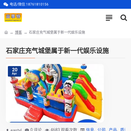
电话/微信:18761810156
博客
石家庄充气城堡属于新一代娱乐设施
石家庄充气城堡属于新一代娱乐设施
20
Apr
0 评论
4683 观看次数
信息
,
公司
,
产品
,
质量
eastyl