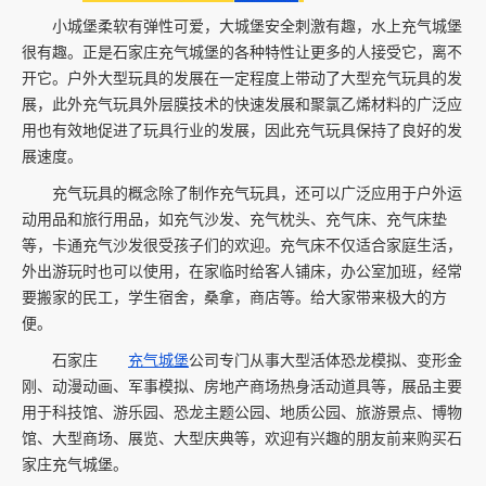
小城堡柔软有弹性可爱，大城堡安全刺激有趣，水上充气城堡
很有趣。正是石家庄充气城堡的各种特性让更多的人接受它，离不
开它。户外大型玩具的发展在一定程度上带动了大型充气玩具的发
展，此外充气玩具外层膜技术的快速发展和聚氯乙烯材料的广泛应
用也有效地促进了玩具行业的发展，因此充气玩具保持了良好的发
展速度。
充气玩具的概念除了制作充气玩具，还可以广泛应用于户外运
动用品和旅行用品，如充气沙发、充气枕头、充气床、充气床垫
等，卡通充气沙发很受孩子们的欢迎。充气床不仅适合家庭生活，
外出游玩时也可以使用，在家临时给客人铺床，办公室加班，经常
要搬家的民工，学生宿舍，桑拿，商店等。给大家带来极大的方
便。
石家庄
充气城堡
公司专门从事大型活体恐龙模拟、变形金
刚、动漫动画、军事模拟、房地产商场热身活动道具等，展品主要
用于科技馆、游乐园、恐龙主题公园、地质公园、旅游景点、博物
馆、大型商场、展览、大型庆典等，欢迎有兴趣的朋友前来购买石
家庄充气城堡。