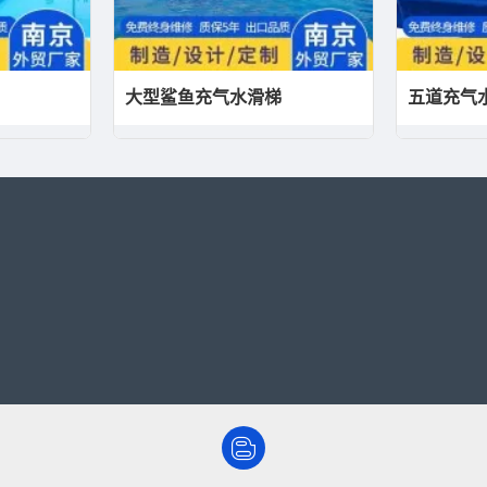
大型鲨鱼充气水滑梯
五道充气